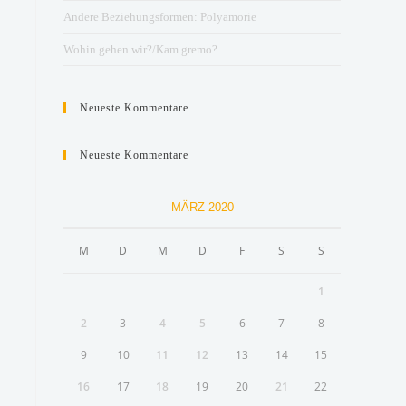
Andere Beziehungsformen: Polyamorie
Wohin gehen wir?/Kam gremo?
Neueste Kommentare
Neueste Kommentare
MÄRZ 2020
M
D
M
D
F
S
S
1
2
3
4
5
6
7
8
9
10
11
12
13
14
15
16
17
18
19
20
21
22