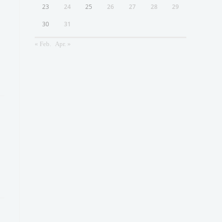
23
24
25
26
27
28
29
30
31
« Feb.
Apr. »