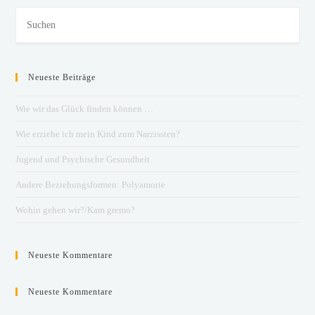
Neueste Beiträge
Wie wir das Glück finden können …
Wie erziehe ich mein Kind zum Narzissten?
Jugend und Psychische Gesundheit
Andere Beziehungsformen: Polyamorie
Wohin gehen wir?/Kam gremo?
Neueste Kommentare
Neueste Kommentare