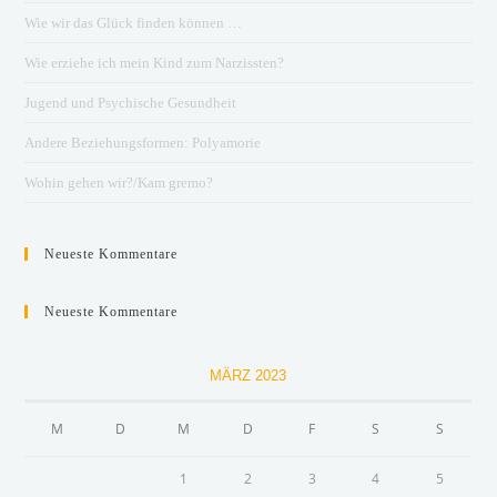
Wie wir das Glück finden können …
Wie erziehe ich mein Kind zum Narzissten?
Jugend und Psychische Gesundheit
Andere Beziehungsformen: Polyamorie
Wohin gehen wir?/Kam gremo?
Neueste Kommentare
Neueste Kommentare
MÄRZ 2023
M
D
M
D
F
S
S
1
2
3
4
5