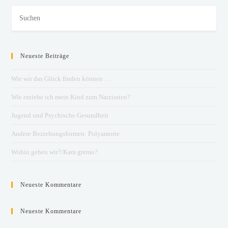
Neueste Beiträge
Wie wir das Glück finden können …
Wie erziehe ich mein Kind zum Narzissten?
Jugend und Psychische Gesundheit
Andere Beziehungsformen: Polyamorie
Wohin gehen wir?/Kam gremo?
Neueste Kommentare
Neueste Kommentare