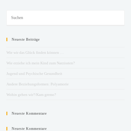
Neueste Beiträge
Wie wir das Glück finden können …
Wie erziehe ich mein Kind zum Narzissten?
Jugend und Psychische Gesundheit
Andere Beziehungsformen: Polyamorie
Wohin gehen wir?/Kam gremo?
Neueste Kommentare
Neueste Kommentare