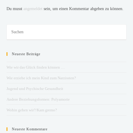
Du musst
angemeldet
sein, um einen Kommentar abgeben zu können.
Neueste Beiträge
Wie wir das Glück finden können …
Wie erziehe ich mein Kind zum Narzissten?
Jugend und Psychische Gesundheit
Andere Beziehungsformen: Polyamorie
Wohin gehen wir?/Kam gremo?
Neueste Kommentare