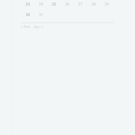
23
24
25
26
27
28
29
30
31
« Feb.
Apr. »