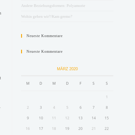
Andere Beziehungsformen: Polyamorie
m
Wohin gehen wir?/Kam gremo?
Neueste Kommentare
Neueste Kommentare
MÄRZ 2020
t
M
D
M
D
F
S
S
1
.
2
3
4
5
6
7
8
9
10
11
12
13
14
15
16
17
18
19
20
21
22