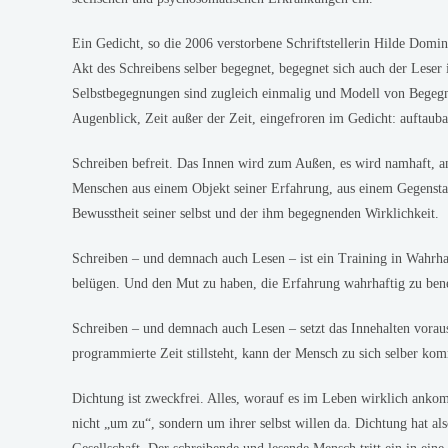
Ein Gedicht, so die 2006 verstorbene Schriftstellerin Hilde Domi
Akt des Schreibens selber begegnet, begegnet sich auch der Leser
Selbstbegegnungen sind zugleich einmalig und Modell von Begegn
Augenblick, Zeit außer der Zeit, eingefroren im Gedicht: auftauba
Schreiben befreit. Das Innen wird zum Außen, es wird namhaft, a
Menschen aus einem Objekt seiner Erfahrung, aus einem Gegenstan
Bewusstheit seiner selbst und der ihm begegnenden Wirklichkeit.
Schreiben – und demnach auch Lesen – ist ein Training in Wahrhaf
belügen. Und den Mut zu haben, die Erfahrung wahrhaftig zu bene
Schreiben – und demnach auch Lesen – setzt das Innehalten vorau
programmierte Zeit stillsteht, kann der Mensch zu sich selber ko
Dichtung ist zweckfrei. Alles, worauf es im Leben wirklich ankomm
nicht „um zu“, sondern um ihrer selbst willen da. Dichtung hat al