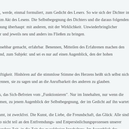
n, werde, einmal formuliert, zum Gedicht des Lesers. So wie sich der Dichter i
 im Akt des Lesens. Die Selbstbegegnung des Dichters und die daraus folgenden
ung überhaupt: mit anderen, mit der Wirklichkeit. Unwiederbringlicher
r und jeweils neu und anders ins Fließen zu bringen.
nsehbar gemacht, erfahrbar. Benennen, Mitteilen des Erfahrenen machen den
d, zum Subjekt: und sei es nur auf einen Augenblick, den der hohen
tigkeit. Hinhören auf die stimmlose Stimme des Herzens heißt sich selbst nich
nnen, sie zu sagen und an die Anrufbarkeit des anderen zu glauben.
s, das Sich-Befreien vom „Funktionieren“. Nur im Innehalten, nur wenn die
mmen, zu jenem Augenblick der Selbstbegegnung, der im Gedicht auf ihn wartet
t, ist zweckfrei. Die Kunst, die Liebe, die Freundschaft, das Glück: Alle sind
so nicht teil an den Entfremdungs- und Entpersönlichungsprozessen unserer