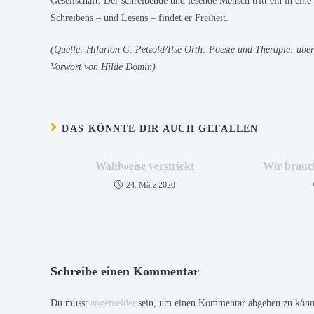
Gesellschaft. Der schreibende und lesende Mensch tritt ein in eine
Schreibens – und Lesens – findet er Freiheit.
(Quelle: Hilarion G. Petzold/Ilse Orth: Poesie und Therapie: über
Vorwort von Hilde Domin)
DAS KÖNNTE DIR AUCH GEFALLEN
Wahlweise verstrickt
Wir brauc
24. März 2020
Schreibe einen Kommentar
Du musst
angemeldet
sein, um einen Kommentar abgeben zu könn