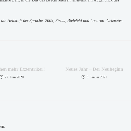
 andere Zeit, in die Zeit des zweckfreien Innehaltens. Im Augenblick des
 die Heilkraft der Sprache. 2005, Sirius, Bielefeld und Locarno. Gekürztes
hen mehr Exzentriker!
Neues Jahr – Der Neubeginn
27. Juni 2020
5. Januar 2021
en.