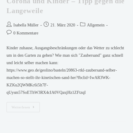
Corona und Kinder – Tipp gegen die
Langeweile
Isabella Müller
21. März 2020
Allgemein
0 Kommentare
Kinder zuhause, Ausgangsbeschränkungen oder das Wetter zu schlecht
um in den Garten zu gehen? Wie man sich "Zaubersand" ganz schnell
und leicht selber machen kann:
https://www.geo.de/geolino/basteln/20863-rtkl-zaubersand-selber-
machen-so-stellt-ihr-kinetischen-sand-her?fbclid=IwAR3WK-
KZKu2QWMKc6i5lt7F-
qUysm57SoEThW3RX4cIA0VQaxjHz1ZFtzqI
Weiterlesen