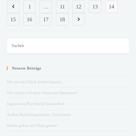
1
…
11
12
13
14
15
16
17
18
Neueste Beiträge
Wie wir das Glück finden können …
Wie erziehe ich mein Kind zum Narzissten?
Jugend und Psychische Gesundheit
Andere Beziehungsformen: Polyamorie
Wohin gehen wir?/Kam gremo?