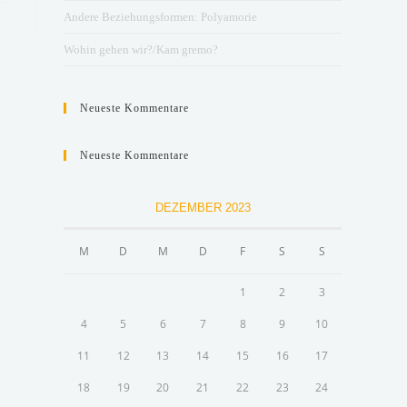
Andere Beziehungsformen: Polyamorie
Wohin gehen wir?/Kam gremo?
Neueste Kommentare
Neueste Kommentare
DEZEMBER 2023
M
D
M
D
F
S
S
1
2
3
4
5
6
7
8
9
10
11
12
13
14
15
16
17
18
19
20
21
22
23
24