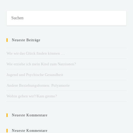
Neueste Beiträge
Wie wir das Glück finden können …
Wie erziehe ich mein Kind zum Narzissten?
Jugend und Psychische Gesundheit
Andere Beziehungsformen: Polyamorie
Wohin gehen wir?/Kam gremo?
Neueste Kommentare
Neueste Kommentare