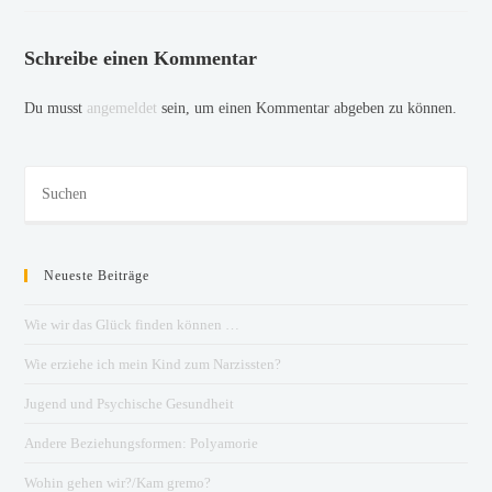
Schreibe einen Kommentar
Du musst
angemeldet
sein, um einen Kommentar abgeben zu können.
Neueste Beiträge
Wie wir das Glück finden können …
Wie erziehe ich mein Kind zum Narzissten?
Jugend und Psychische Gesundheit
Andere Beziehungsformen: Polyamorie
Wohin gehen wir?/Kam gremo?