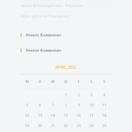
Andere Beziehungsformen: Polyamorie
Wohin gehen wir?/Kam gremo?
Neueste Kommentare
Neueste Kommentare
APRIL 2021
M
D
M
D
F
S
S
1
2
3
4
5
6
7
8
9
10
11
12
13
14
15
16
17
18
19
20
21
22
23
24
25