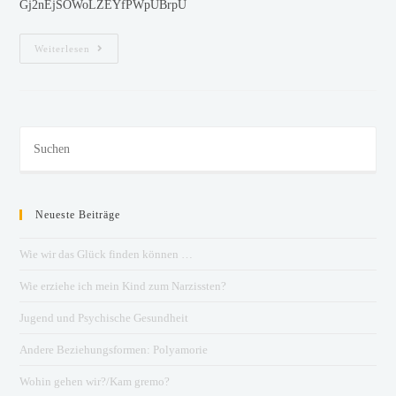
Gj2nEjSOWoLZEYfPWpUBrpU
Weiterlesen
Neueste Beiträge
Wie wir das Glück finden können …
Wie erziehe ich mein Kind zum Narzissten?
Jugend und Psychische Gesundheit
Andere Beziehungsformen: Polyamorie
Wohin gehen wir?/Kam gremo?