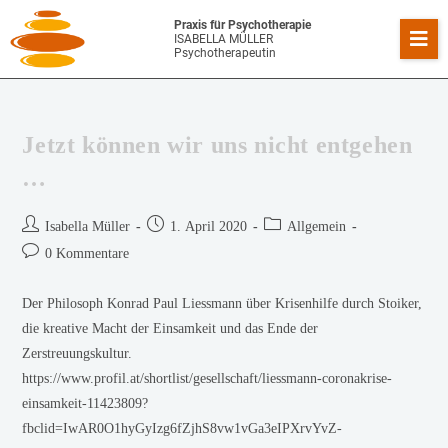
Praxis für Psychotherapie
ISABELLA MÜLLER
Psychotherapeutin
Jetzt können wir uns nicht entgehen
…
Isabella Müller
1. April 2020
Allgemein
0 Kommentare
Der Philosoph Konrad Paul Liessmann über Krisenhilfe durch Stoiker,
die kreative Macht der Einsamkeit und das Ende der
Zerstreuungskultur.
https://www.profil.at/shortlist/gesellschaft/liessmann-coronakrise-
einsamkeit-11423809?
fbclid=IwAR0O1hyGyIzg6fZjhS8vw1vGa3eIPXrvYvZ-