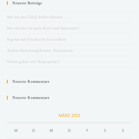
Neueste Beiträge
Wie wir das Glück finden können …
Wie erziehe ich mein Kind zum Narzissten?
Jugend und Psychische Gesundheit
Andere Beziehungsformen: Polyamorie
Wohin gehen wir?/Kam gremo?
Neueste Kommentare
Neueste Kommentare
MÄRZ 2023
M
D
M
D
F
S
S