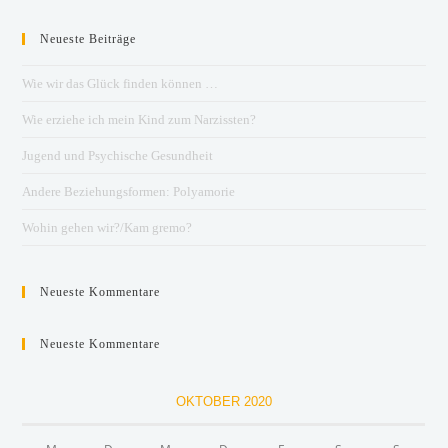
Neueste Beiträge
Wie wir das Glück finden können …
Wie erziehe ich mein Kind zum Narzissten?
Jugend und Psychische Gesundheit
Andere Beziehungsformen: Polyamorie
Wohin gehen wir?/Kam gremo?
Neueste Kommentare
Neueste Kommentare
OKTOBER 2020